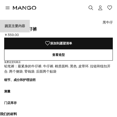
选择颜色
颜色 深蓝
颜色 灰色
颜色 中蓝色
黑牛仔
跳至主要内容
JUDE紧身牛仔裤
￥359.00
当前价格 [￥359.00 ]
添加到愿望清单
查看造型
免费送货到商店
铅笔裤：最紧身的牛仔裤. 牛仔裤. 棉质面料. 黑色. 皮带环. 拉链和纽扣开
合. 两个侧袋. 零钱袋. 后面两个贴袋
细节、成分和护理说明
测量
门店库存
我们的材料