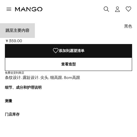
选择颜色
黑色
跳至主要内容
尖头凉鞋
￥359.00
当前价格 [￥359.00 ]
添加到愿望清单
查看造型
免费送货到商店
条纹设计. 露趾设计. 尖头. 细高跟. 8cm高跟
细节、成分和护理说明
测量
门店库存