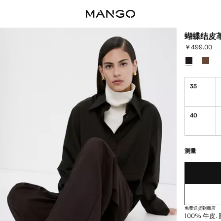
蝴蝶结皮
￥499.00
当前价格 [￥49
选择颜色
已选择颜色
颜色 
35
40
最后存货!
缺货。我想要
测量
免费送货到商店
100% 牛皮.