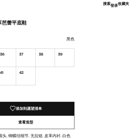
搜索
收藏夹
登录
革芭蕾平底鞋
9.00 ]
黑色
淡/浅褐色
黑色
36
37
38
39
41
42
！
添加到愿望清单
查看造型
 圆头. 蝴蝶结细节. 无拉链. 皮革内衬. 白色