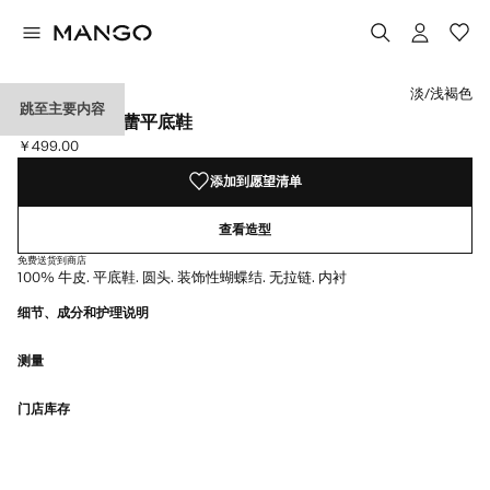
选择颜色
颜色 黑色
已选择颜色淡/浅褐色
淡/浅褐色
跳至主要内容
蝴蝶结皮革芭蕾平底鞋
￥499.00
当前价格 [￥499.00 ]
添加到愿望清单
查看造型
免费送货到商店
100% 牛皮. 平底鞋. 圆头. 装饰性蝴蝶结. 无拉链. 内衬
细节、成分和护理说明
测量
门店库存