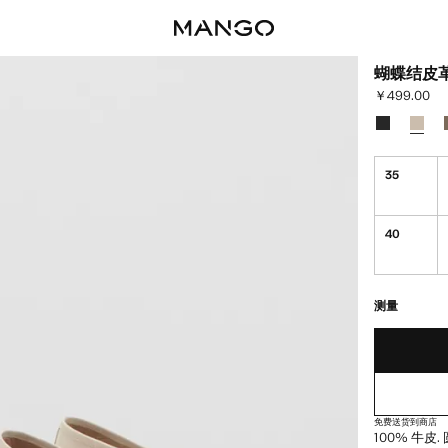
蝴蝶结皮
￥499.00
当前价格 [￥49
选择颜色
颜色 黑色
已选
35
40
最后存货!
缺货。我想要
测量
免费送货到商店
100% 牛皮.