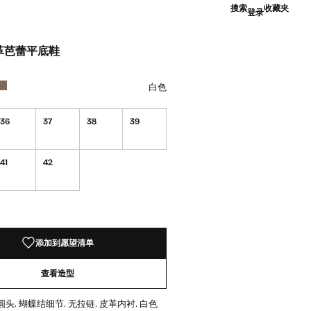
搜索
收藏夹
登录
革芭蕾平底鞋
9.00 ]
择颜色白色
颜色 淡/浅褐色
白色
36
37
38
39
41
42
！
添加到愿望清单
查看造型
 圆头. 蝴蝶结细节. 无拉链. 皮革内衬. 白色