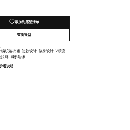
！
添加到愿望清单
查看造型
型
编织连衣裙. 短款设计. 修身设计. V领设
 无拉链. 扇形边缘
护理说明