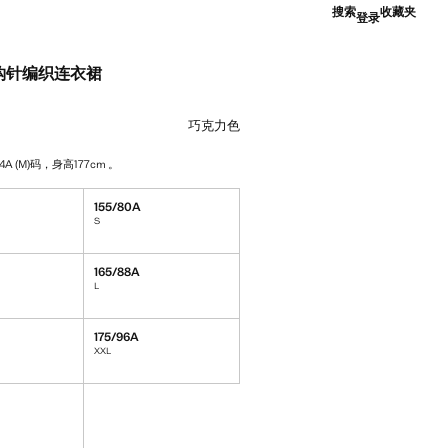
搜索
收藏夹
登录
钩针编织连衣裙
9.00 ]
巧克力色
4A (M)码，身高177cm 。
155/80A
S
165/88A
L
175/96A
XXL