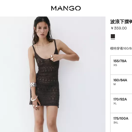
波浪下摆
￥359.00
当前价格 [￥35
选择颜色
模特穿着160/8
155/78A
XS
160/84A
M
170/92A
XL
175/100A
3XL