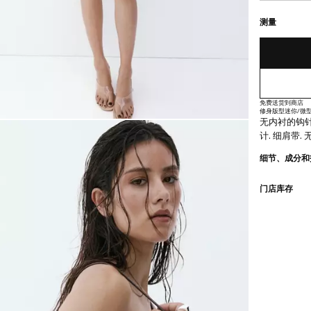
最后存货!
缺货。我想要
测量
免费送货到商店
修身版型
迷你/微
无内衬的钩针
计. 细肩带.
细节、成分和
门店库存