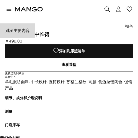
选择颜色
已选择颜色褐色
褐色
跳至主要内容
羊毛混纺格纹中长裙
￥499.00
当前价格 [￥499.00 ]
添加到愿望清单
查看造型
免费送货到商店
高腰
中长
羊毛混纺面料. 中长设计. 直筒设计. 苏格兰格纹. 高腰. 侧边拉链闭合. 促销
产品
细节、成分和护理说明
测量
门店库存