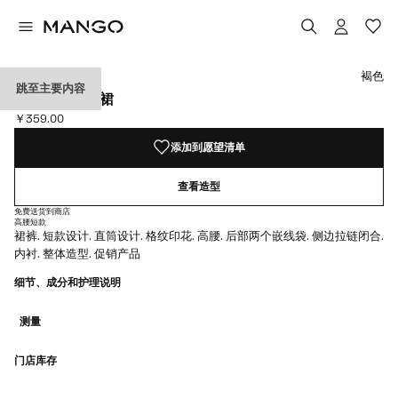
选择颜色
褐色
跳至主要内容
格纹不对称短裙
￥359.00
当前价格 [￥359.00 ]
添加到愿望清单
查看造型
免费送货到商店
高腰
短款
裙裤. 短款设计. 直筒设计. 格纹印花. 高腰. 后部两个嵌线袋. 侧边拉链闭合.
内衬. 整体造型. 促销产品
细节、成分和护理说明
测量
门店库存