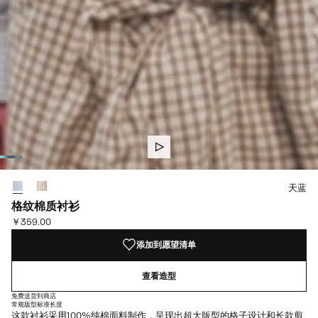
选择颜色
天蓝
格纹棉质衬衫
￥359.00
当前价格 [￥359.00 ]
添加到愿望清单
查看造型
免费送货到商店
常规版型
标准长度
这款衬衫采用100%纯棉面料制作，呈现出超大版型的格子设计和长款剪