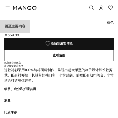
选择颜色
褐色
跳至主要内容
格纹棉质衬衫
￥359.00
当前价格 [￥359.00 ]
添加到愿望清单
查看造型
免费送货到商店
常规版型
标准长度
这款衬衫采用100%纯棉面料制作，呈现出超大版型的格子设计和长款剪
裁。配有衬衫领、长袖带扣袖口和一个前贴袋。前襟配有纽扣闭合。非常
适合打造整体造型。
细节、成分和护理说明
测量
门店库存