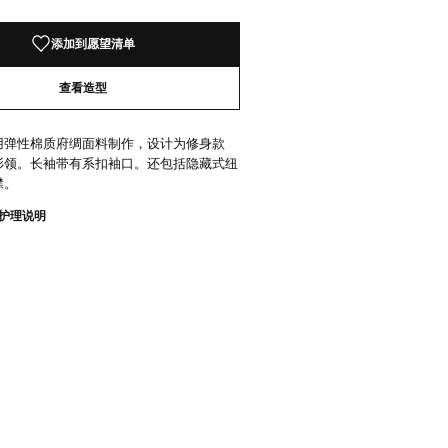
添加到愿望清单
查看造型
用弹性棉质府绸面料制作，设计为修身款
衫领。长袖带有系扣袖口。还包括隐藏式纽
襟。
护理说明