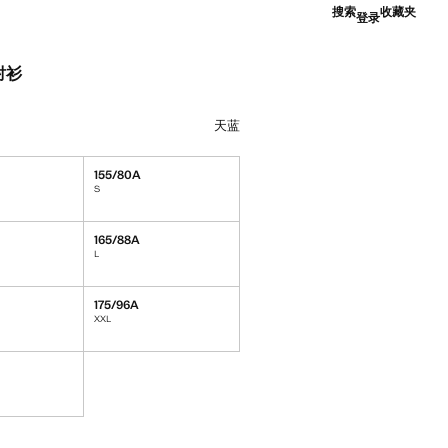
搜索
收藏夹
登录
衬衫
9.00 ]
择颜色天蓝
天蓝
155/80A
S
165/88A
L
175/96A
XXL
！