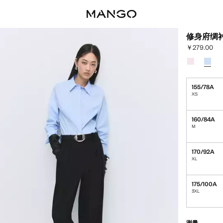
修身府绸
￥279.00
当前价格 [￥27
选择颜色
颜色 浅粉红
已选
155/78A
XS
160/84A
M
170/92A
XL
175/100A
3XL
最后存货!
缺货。我想要