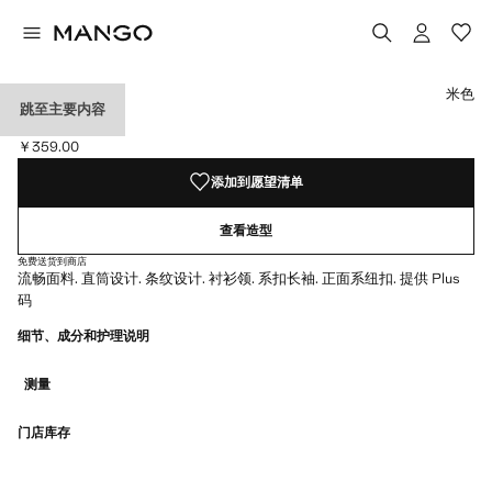
选择颜色
米色
跳至主要内容
条纹印花衬衫
￥359.00
当前价格 [￥359.00 ]
添加到愿望清单
查看造型
免费送货到商店
流畅面料. 直筒设计. 条纹设计. 衬衫领. 系扣长袖. 正面系纽扣. 提供 Plus
码
细节、成分和护理说明
测量
门店库存