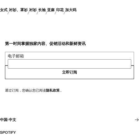
女式
衬衫、罩衫
衬衫
长袖
亚麻
印花
加大码
第一时间掌握独家内容、促销活动和新鲜资讯
电子邮箱
立即订阅
通过订阅，您确认您已阅读
隐私政策
。
中国
·
中文
SPOTIFY