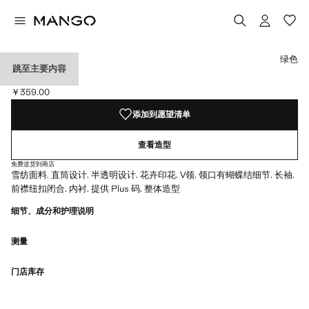
选择颜色
绿色
跳至主要内容
花朵系带衬衫
￥359.00
当前价格 [￥359.00 ]
添加到愿望清单
查看造型
免费送货到商店
雪纺面料. 直筒设计. 半透明设计. 花卉印花. V领. 领口有蝴蝶结细节. 长袖.
前襟纽扣闭合. 内衬. 提供 Plus 码. 整体造型
细节、成分和护理说明
测量
门店库存