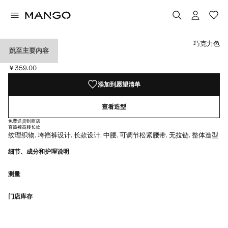
选择颜色
已选择颜色巧克力色
巧克力色
跳至主要内容
纹理哈伦裤
￥359.00
当前价格 [￥359.00 ]
添加到愿望清单
查看造型
免费送货到商店
直筒裤
高腰
长款
纹理织物. 垮裆裤设计. 长款设计. 中腰. 可调节松紧腰带. 无拉链. 整体造型
细节、成分和护理说明
测量
门店库存