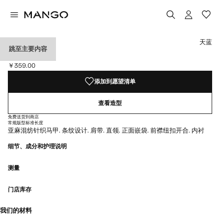
选择颜色
天蓝
跳至主要内容
条纹系扣马甲
￥359.00
当前价格 [￥359.00 ]
添加到愿望清单
查看造型
免费送货到商店
常规版型
标准长度
亚麻混纺针织马甲. 条纹设计. 肩带. 直领. 正面嵌袋. 前襟纽扣开合. 内衬
细节、成分和护理说明
测量
门店库存
我们的材料