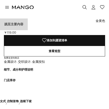
选择颜色
金黄色
跳至主要内容
交织打结耳饰
￥119.00
当前价格 [￥119.00 ]
添加到愿望清单
查看造型
免费送货到商店
金属设计. 交织设计. 金属按扣
细节、成分和护理说明
门店库存
女式
仿制首饰
连续下坡