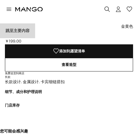
选择颜色
已选择颜色金黄色
颜色 银灰色
金黄色
跳至主要内容
长项链
￥199.00
当前价格 [￥199.00 ]
添加到愿望清单
查看造型
免费送货到商店
长款
长款设计. 金属设计. 卡宾细链搭扣
细节、成分和护理说明
门店库存
您可能会感兴趣