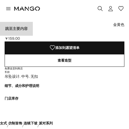
选择颜色
金黄色
跳至主要内容
混合吊坠耳环
￥159.00
当前价格 [￥159.00 ]
添加到愿望清单
查看造型
免费送货到商店
长款
吊坠设计. 中号. 无扣
细节、成分和护理说明
门店库存
女式
仿制首饰
连续下坡
派对系列