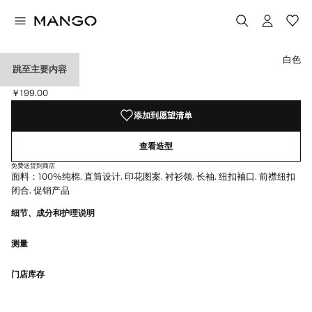
选择颜色
白色
跳至主要内容
印花牛津衬衫
￥199.00
当前价格 [￥199.00 ]
添加到愿望清单
查看造型
免费送货到商店
面料：100%纯棉. 直筒设计. 印花图案. 衬衫领. 长袖. 纽扣袖口. 前襟纽扣
闭合. 促销产品
细节、成分和护理说明
测量
门店库存