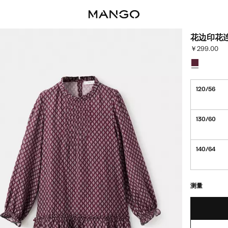
花边印花
￥299.00
当前价格 [￥29
选择颜色
已选择颜色
120/56
130/60
140/64
最后存货!
缺货。我想要
测量