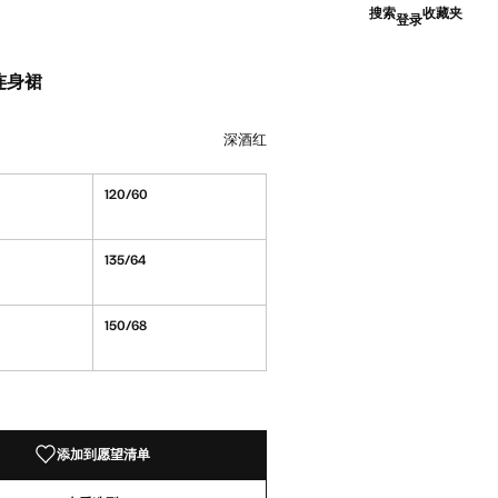
搜索
收藏夹
登录
连身裙
9.00 ]
深酒红
深酒红
120/60
135/64
150/68
！
添加到愿望清单