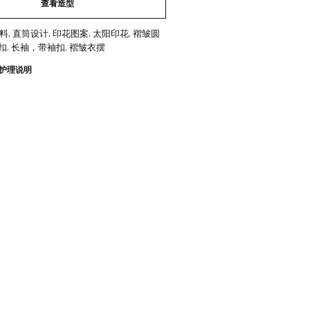
查看造型
料. 直筒设计. 印花图案. 太阳印花. 褶皱圆
扣. 长袖，带袖扣. 褶皱衣摆
护理说明