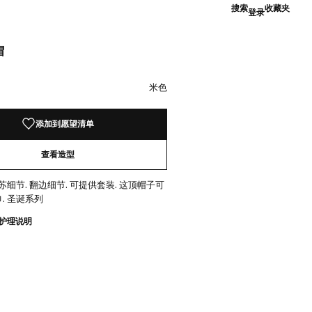
搜索
收藏夹
登录
帽
9.00 ]
米色
米色
添加到愿望清单
查看造型
苏细节. 翻边细节. 可提供套装. 这顶帽子可
. 圣诞系列
护理说明