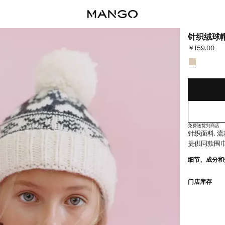
针织绒球
￥159.00
当前价格 [￥15
选择颜色
已选择颜色
免费送货到商店
针织面料. 流
提供同款围巾
细节、成分和
门店库存