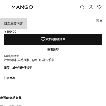
选择颜色
已选择颜色灰色
灰色
跳至主要内容
针织头巾
￥199.00
当前价格 [￥199.00 ]
添加到愿望清单
查看造型
免费送货到商店
针织面料. 羊毛面料. 连帽. 可调节系带
细节、成分和护理说明
门店库存
您可能会感兴趣