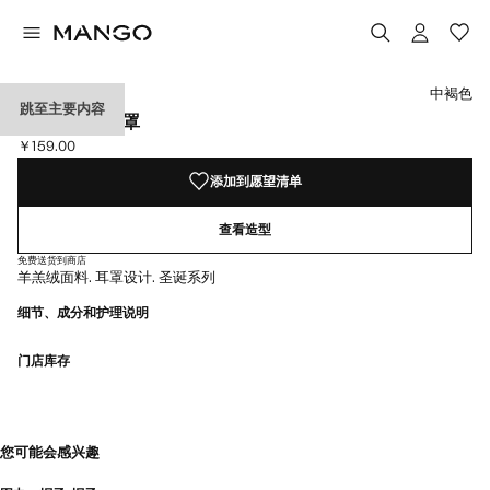
选择颜色
已选择颜色中褐色
中褐色
跳至主要内容
绒面革效果耳罩
￥159.00
当前价格 [￥159.00 ]
添加到愿望清单
查看造型
免费送货到商店
羊羔绒面料. 耳罩设计. 圣诞系列
细节、成分和护理说明
门店库存
您可能会感兴趣