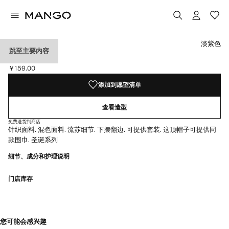
选择颜色
已选择颜色淡紫色
淡紫色
跳至主要内容
混色流苏帽
￥159.00
当前价格 [￥159.00 ]
添加到愿望清单
查看造型
免费送货到商店
针织面料. 混色面料. 流苏细节. 下摆翻边. 可提供套装. 这顶帽子可提供同
款围巾. 圣诞系列
细节、成分和护理说明
门店库存
您可能会感兴趣