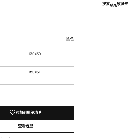
搜索
收藏夹
登录
.00 ]
黑色
深海军蓝
黑色
130/59
150/61
！
添加到愿望清单
查看造型