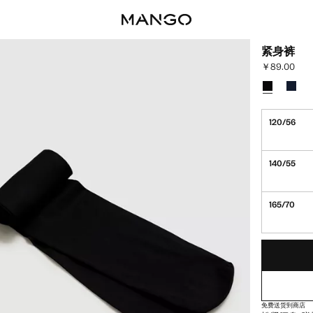
紧身裤
￥89.00
当前价格 [￥89
选择颜色
已选择颜色
颜色 
120/56
140/55
165/70
最后存货!
缺货。我想要
免费送货到商店