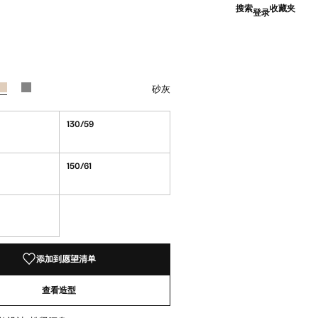
搜索
收藏夹
登录
.00 ]
深海军蓝
已选择颜色砂灰
颜色 石楠花中灰
砂灰
130/59
150/61
！
添加到愿望清单
查看造型