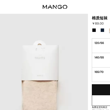
棉质短袜
￥89.00
当前价格 [￥89
选择颜色
颜色 黑色
颜色 
120/56
140/55
165/70
最后存货!
缺货。我想要
免费送货到商店