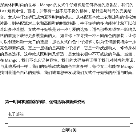
探索休闲时尚的世界，Mango 的女式牛仔短裤是任何衣橱的必备品。我们的
Las 短裤永恒、百搭，并带有一丝不屈不挠的精神，是舒适与时尚的完美结
合。女式牛仔短裤已成为夏季时尚的标志。从搭配基本款上衣和凉鞋的轻松海
滩装，到搭配派对上衣和高跟鞋的时髦晚装，牛仔短裤的多功能性让您可以创
造出多种造型。女式牛仔短裤是另一种可爱的选择，适合那些希望在不影响风
格的前提下获得更多覆盖面的人。如果你正在寻找一种不同颜色的服装，让你
可以创造出独一无二的造型，那么女式白色牛仔短裤可以为任何服装增添一抹
亮色和新鲜感。更上一层楼的是高腰牛仔短裤，它是一种妩媚动人、修饰身材
的另类选择。这种款式既时尚又舒适，是女性衣橱中不可或缺的单品。当然，
在 Mango，我们不会忘记包容性。我们的大码短裤证明了我们对时尚的承诺。
与其他系列一样，我们的短裤款式和颜色丰富多样，每位女士都能在 Mango
找到最适合自己的短裤。我们诚邀您来发现我们女式牛仔短裤的舒适与时尚。
第一时间掌握独家内容、促销活动和新鲜资讯
电子邮箱
立即订阅