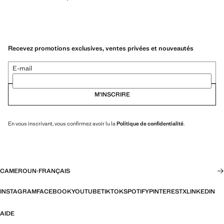
Recevez promotions exclusives, ventes privées et nouveautés
E-mail
M’INSCRIRE
En vous inscrivant, vous confirmez avoir lu la
Politique de confidentialité
.
CAMEROUN
·
FRANÇAIS
INSTAGRAM
FACEBOOK
YOUTUBE
TIKTOK
SPOTIFY
PINTEREST
X
LINKEDIN
AIDE