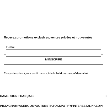
Recevez promotions exclusives, ventes privées et nouveautés
E-mail
M’INSCRIRE
En vous inscrivant, vous confirmez avoir lu la
Politique de confidentialité
.
CAMEROUN
·
FRANÇAIS
INSTAGRAM
FACEBOOK
YOUTUBE
TIKTOK
SPOTIFY
PINTEREST
X
LINKEDIN