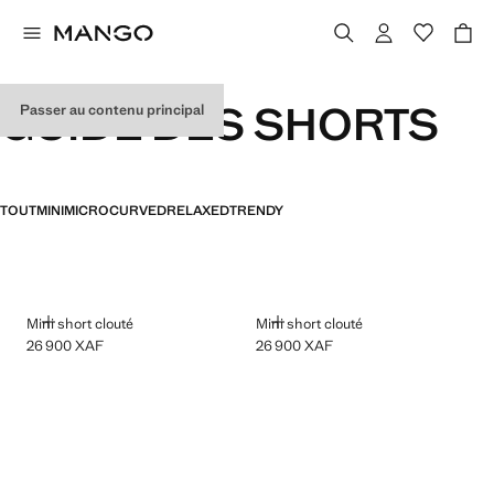
GUIDE DES SHORTS
Passer au contenu principal
TOUT
MINI
MICRO
CURVED
RELAXED
TRENDY
AJOUTER
AJOUTER
Mini short clouté
Mini short clouté
26 900 XAF
26 900 XAF
Prix actuel [26 900 XAF ]
Prix actuel [26 900 XAF ]