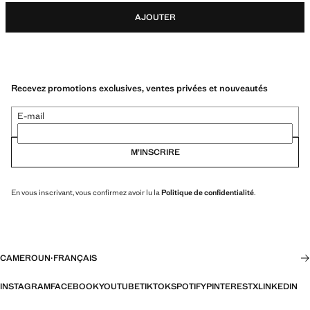
AJOUTER
Recevez promotions exclusives, ventes privées et nouveautés
E-mail
M’INSCRIRE
En vous inscrivant, vous confirmez avoir lu la
Politique de confidentialité
.
CAMEROUN
·
FRANÇAIS
INSTAGRAM
FACEBOOK
YOUTUBE
TIKTOK
SPOTIFY
PINTEREST
X
LINKEDIN