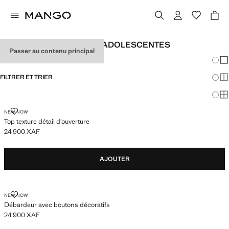
HAUTS BASIQUES POUR ADOLESCENTES
Passer au contenu principal
Chang
Aff
FILTRER ET TRIER
Aff
Af
TOP TEXTURE DÉTAIL D’OUVERTURE
NEW NOW
Top texture détail d’ouverture
24 900 XAF
Prix actuel [24 900 XAF ]
AJOUTER
DÉBARDEUR AVEC BOUTONS DÉCORATIFS
NEW NOW
Débardeur avec boutons décoratifs
24 900 XAF
Prix actuel [24 900 XAF ]