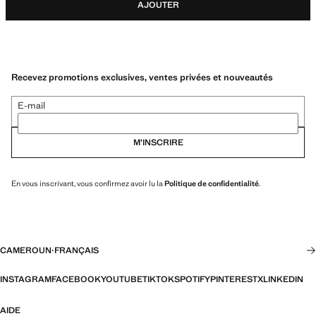
AJOUTER
Recevez promotions exclusives, ventes privées et nouveautés
E-mail
M’INSCRIRE
En vous inscrivant, vous confirmez avoir lu la
Politique de confidentialité
.
CAMEROUN
·
FRANÇAIS
INSTAGRAM
FACEBOOK
YOUTUBE
TIKTOK
SPOTIFY
PINTEREST
X
LINKEDIN
AIDE