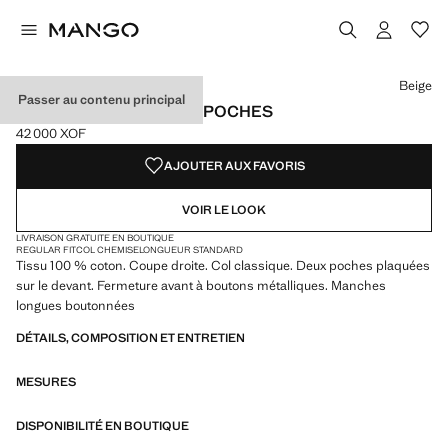
Choisissez une couleur
Couleur Bleu marine
Couleur Vert moyen
Couleur Beige sélectionnée
Beige
Passer au contenu principal
SURCHEMISE EN JEAN POCHES
42 000 XOF
Prix actuel [42 000 XOF ]
AJOUTER AUX FAVORIS
VOIR LE LOOK
LIVRAISON GRATUITE EN BOUTIQUE
REGULAR FIT
COL CHEMISE
LONGUEUR STANDARD
Tissu 100 % coton. Coupe droite. Col classique. Deux poches plaquées
sur le devant. Fermeture avant à boutons métalliques. Manches
longues boutonnées
DÉTAILS, COMPOSITION ET ENTRETIEN
MESURES
DISPONIBILITÉ EN BOUTIQUE