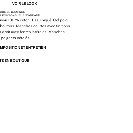
VOIR LE LOOK
TUITE EN BOUTIQUE
L POLO
LONGUEUR STANDARD
Tissu 100 % coton. Tissu piqué. Col polo.
boutons. Manches courtes avec finitions
s droit avec fentes latérales. Manches
 poignets côtelés
OMPOSITION ET ENTRETIEN
ITÉ EN BOUTIQUE