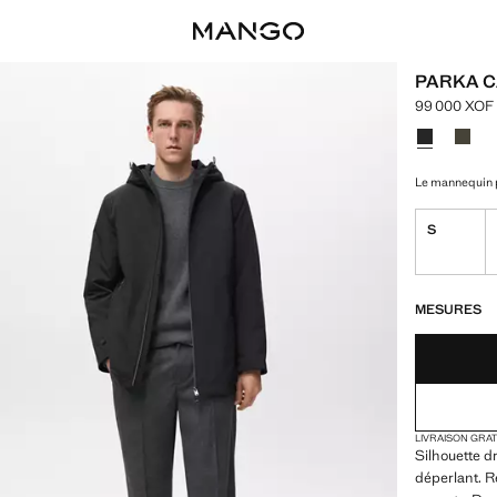
PARKA C
99 000 XOF
Prix actuel 
Choisissez u
Couleur Noi
Couleu
Le mannequin p
S
DERNIÈRES UNI
NON DISPONIB
MESURES
LIVRAISON GRA
Silhouette d
déperlant. 