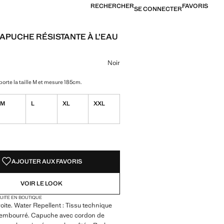
RECHERCHER
FAVORIS
SE CONNECTER
APUCHE RÉSISTANTE À L’EAU
[99 000 XOF ]
ne couleur
r sélectionnée
r Vert foncé
Noir
orte la taille M et mesure 185cm.
M
L
XL
XXL
TÉS !
LE. JE LE VEUX !
AJOUTER AUX FAVORIS
VOIR LE LOOK
TUITE EN BOUTIQUE
roite. Water Repellent : Tissu technique
Rembourré. Capuche avec cordon de