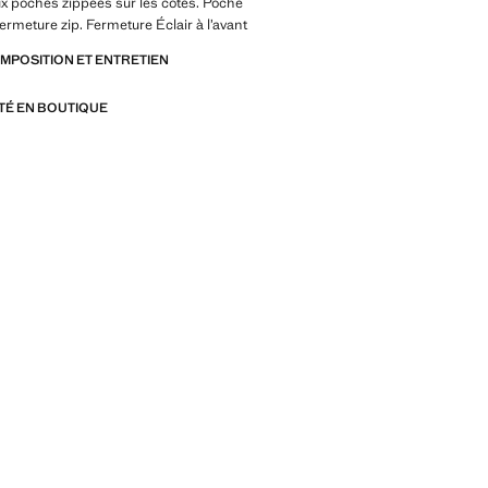
x poches zippées sur les côtés. Poche
fermeture zip. Fermeture Éclair à l’avant
OMPOSITION ET ENTRETIEN
ITÉ EN BOUTIQUE