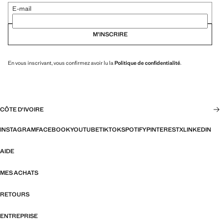
E-mail
M’INSCRIRE
En vous inscrivant, vous confirmez avoir lu la
Politique de confidentialité
.
CÔTE D'IVOIRE
INSTAGRAM
FACEBOOK
YOUTUBE
TIKTOK
SPOTIFY
PINTEREST
X
LINKEDIN
AIDE
MES ACHATS
RETOURS
ENTREPRISE