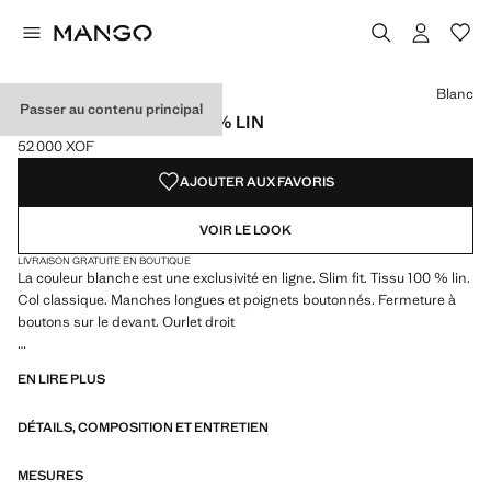
Choisissez une couleur
Couleur Blanc sélectionnée
Couleur Bleu marine foncé
Couleur Kaki
Couleur Beige
Blanc
Passer au contenu principal
CHEMISE SLIM-FIT 100 % LIN
52 000 XOF
Prix actuel [52 000 XOF ]
AJOUTER AUX FAVORIS
VOIR LE LOOK
LIVRAISON GRATUITE EN BOUTIQUE
La couleur blanche est une exclusivité en ligne. Slim fit. Tissu 100 % lin.
Col classique. Manches longues et poignets boutonnés. Fermeture à
boutons sur le devant. Ourlet droit
Slim-fit : Ajusté. Sa forme épouse les contours du corps grâce à deux
EN LIRE PLUS
pinces à l'arrière pour une coupe ajustée sans être inconfortable
DÉTAILS, COMPOSITION ET ENTRETIEN
MESURES