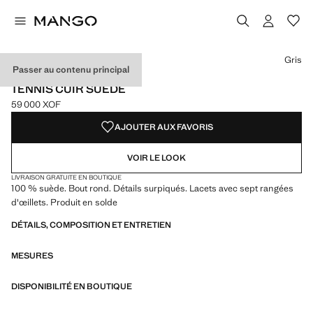
Choisissez une couleur
Couleur Gris sélectionnée
Gris
Passer au contenu principal
CUIR
TENNIS CUIR SUÈDE
59 000 XOF
Prix actuel [59 000 XOF ]
AJOUTER AUX FAVORIS
VOIR LE LOOK
LIVRAISON GRATUITE EN BOUTIQUE
100 % suède. Bout rond. Détails surpiqués. Lacets avec sept rangées
d'œillets. Produit en solde
DÉTAILS, COMPOSITION ET ENTRETIEN
MESURES
DISPONIBILITÉ EN BOUTIQUE