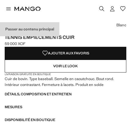
Choisissez une couleur
Couleur Blanc sélectionnée
Blanc
Passer au contenu principal
CUIR
TENNIS EMPIÈCEMENTS CUIR
59 000 XOF
Prix actuel [59 000 XOF ]
AJOUTER AUX FAVORIS
VOIR LE LOOK
LIVRAISON GRATUITE EN BOUTIQUE
Cuir de bovin. Type baseball. Semelle en caoutchouc. Bout rond.
Intérieur contrastant. Fermeture à lacets. Produit en solde
DÉTAILS, COMPOSITION ET ENTRETIEN
MESURES
DISPONIBILITÉ EN BOUTIQUE