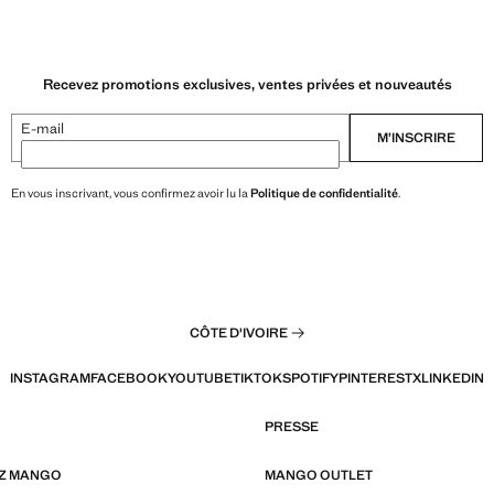
Recevez promotions exclusives, ventes privées et nouveautés
E-mail
M’INSCRIRE
En vous inscrivant, vous confirmez avoir lu la
Politique de confidentialité
.
CÔTE D'IVOIRE
INSTAGRAM
FACEBOOK
YOUTUBE
TIKTOK
SPOTIFY
PINTEREST
X
LINKEDIN
PRESSE
EZ MANGO
MANGO OUTLET