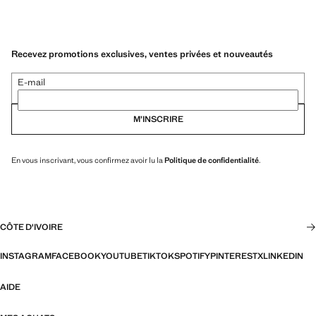
Recevez promotions exclusives, ventes privées et nouveautés
E-mail
M’INSCRIRE
En vous inscrivant, vous confirmez avoir lu la
Politique de confidentialité
.
CÔTE D'IVOIRE
INSTAGRAM
FACEBOOK
YOUTUBE
TIKTOK
SPOTIFY
PINTEREST
X
LINKEDIN
AIDE