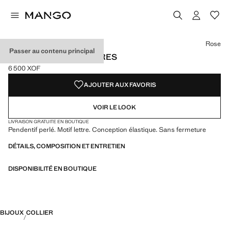
Choisissez une couleur
Couleur Jaune
Couleur Vert d´eau
Couleur Violet clair/pastel
Rose
Passer au contenu principal
COLLIER PERLES LETTRES
6 500 XOF
Prix actuel [6 500 XOF ]
AJOUTER AUX FAVORIS
VOIR LE LOOK
LIVRAISON GRATUITE EN BOUTIQUE
Pendentif perlé. Motif lettre. Conception élastique. Sans fermeture
DÉTAILS, COMPOSITION ET ENTRETIEN
DISPONIBILITÉ EN BOUTIQUE
BIJOUX
COLLIER