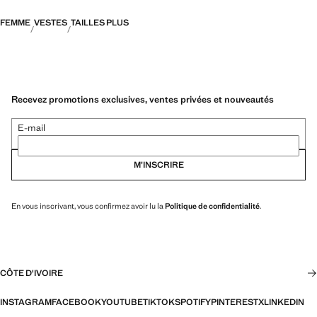
FEMME
VESTES
TAILLES PLUS
Recevez promotions exclusives, ventes privées et nouveautés
E-mail
M’INSCRIRE
En vous inscrivant, vous confirmez avoir lu la
Politique de confidentialité
.
CÔTE D'IVOIRE
INSTAGRAM
FACEBOOK
YOUTUBE
TIKTOK
SPOTIFY
PINTEREST
X
LINKEDIN