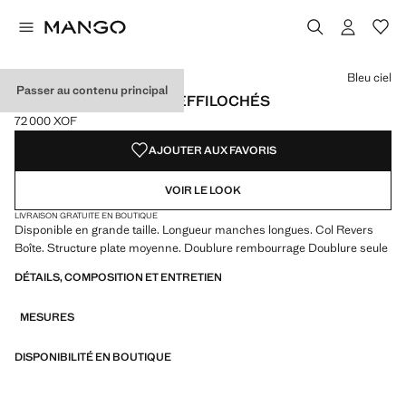
Choisissez une couleur
Bleu ciel
Passer au contenu principal
VESTE TWEED BORDS EFFILOCHÉS
72 000 XOF
Prix actuel [72 000 XOF ]
AJOUTER AUX FAVORIS
VOIR LE LOOK
LIVRAISON GRATUITE EN BOUTIQUE
Disponible en grande taille. Longueur manches longues. Col Revers
Boîte. Structure plate moyenne. Doublure rembourrage Doublure seule
DÉTAILS, COMPOSITION ET ENTRETIEN
MESURES
DISPONIBILITÉ EN BOUTIQUE