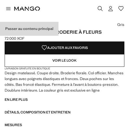
Choisissez une couleur
Gris
Passer au contenu principal
VESTE MATELASSÉE BRODERIE À FLEURS
72 000 XOF
Prix actuel [72 000 XOF ]
AJOUTER AUX FAVORIS
VOIR LE LOOK
LIVRAISON GRATUITE EN BOUTIQUE
Design matelassé. Coupe droite. Broderie florale. Col officier. Manches
longues avec poignets élastiques et fronces. Deux poches sur les
côtés. Bas froncé élastique. Fermeture à l’avant à boutons-pression.
Doublure intérieure. La couleur gris est exclusive en ligne
EN LIRE PLUS
DÉTAILS, COMPOSITION ET ENTRETIEN
MESURES