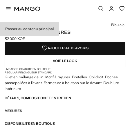
Choisissez une couleur
Bleu ciel
Passer au contenu principal
GILET BOUTONS À RAYURES
32 000 XOF
Prix actuel [32 000 XOF ]
AJOUTER AUX FAVORIS
VOIR LE LOOK
LIVRAISON GRATUITE EN BOUTIQUE
REGULAR FIT
LONGUEUR STANDARD
Gilet en mélange de lin. Motif à rayures. Bretelles. Col droit. Poches
passepoilées à l’avant. Fermeture à boutons sur le devant. Doublure
intérieure
DÉTAILS, COMPOSITION ET ENTRETIEN
MESURES
DISPONIBILITÉ EN BOUTIQUE