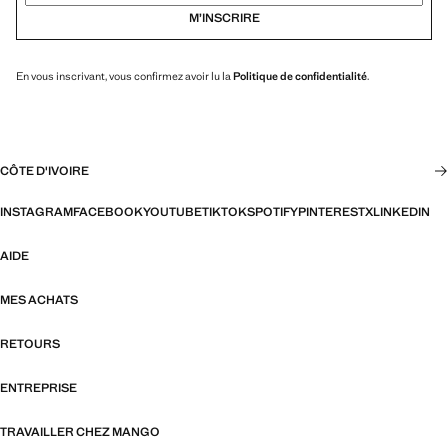
M’INSCRIRE
En vous inscrivant, vous confirmez avoir lu la
Politique de confidentialité
.
CÔTE D'IVOIRE
INSTAGRAM
FACEBOOK
YOUTUBE
TIKTOK
SPOTIFY
PINTEREST
X
LINKEDIN
AIDE
MES ACHATS
RETOURS
ENTREPRISE
TRAVAILLER CHEZ MANGO