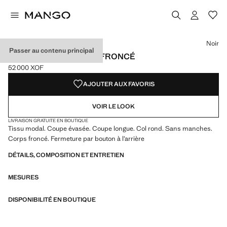
Choisissez une couleur
Couleur Noir sélectionnée
Couleur Rouge
Noir
Passer au contenu principal
ROBE ÉVASÉE CORPS FRONCÉ
52 000 XOF
Prix actuel [52 000 XOF ]
AJOUTER AUX FAVORIS
VOIR LE LOOK
LIVRAISON GRATUITE EN BOUTIQUE
Tissu modal. Coupe évasée. Coupe longue. Col rond. Sans manches.
Corps froncé. Fermeture par bouton à l’arrière
DÉTAILS, COMPOSITION ET ENTRETIEN
MESURES
DISPONIBILITÉ EN BOUTIQUE