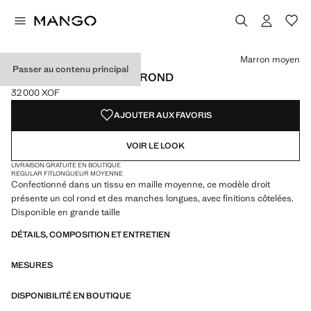
Choisissez une couleur
Couleur Bleu marine foncé
Couleur Marron moyen sélectionnée
Marron moyen
Passer au contenu principal
PULL EN MAILLE À COL ROND
32 000 XOF
Prix actuel [32 000 XOF ]
AJOUTER AUX FAVORIS
VOIR LE LOOK
LIVRAISON GRATUITE EN BOUTIQUE
REGULAR FIT
LONGUEUR MOYENNE
Confectionné dans un tissu en maille moyenne, ce modèle droit
présente un col rond et des manches longues, avec finitions côtelées.
Disponible en grande taille
DÉTAILS, COMPOSITION ET ENTRETIEN
MESURES
DISPONIBILITÉ EN BOUTIQUE