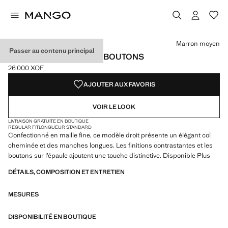
Choisissez une couleur
Couleur Bleu marine foncé
Couleur Marron moyen sélectionnée
Couleur Tabac
Marron moyen
Passer au contenu principal
PULL COL CHEMINÉE À BOUTONS
26 000 XOF
Prix actuel [26 000 XOF ]
AJOUTER AUX FAVORIS
VOIR LE LOOK
LIVRAISON GRATUITE EN BOUTIQUE
REGULAR FIT
LONGUEUR STANDARD
Confectionné en maille fine, ce modèle droit présente un élégant col
cheminée et des manches longues. Les finitions contrastantes et les
boutons sur l’épaule ajoutent une touche distinctive. Disponible Plus
DÉTAILS, COMPOSITION ET ENTRETIEN
MESURES
DISPONIBILITÉ EN BOUTIQUE