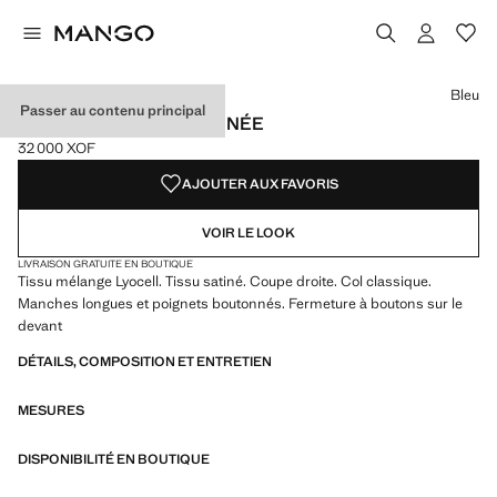
Choisissez une couleur
Bleu
Passer au contenu principal
CHEMISE LYOCELL SATINÉE
32 000 XOF
Prix actuel [32 000 XOF ]
AJOUTER AUX FAVORIS
VOIR LE LOOK
LIVRAISON GRATUITE EN BOUTIQUE
Tissu mélange Lyocell. Tissu satiné. Coupe droite. Col classique.
Manches longues et poignets boutonnés. Fermeture à boutons sur le
devant
DÉTAILS, COMPOSITION ET ENTRETIEN
MESURES
DISPONIBILITÉ EN BOUTIQUE