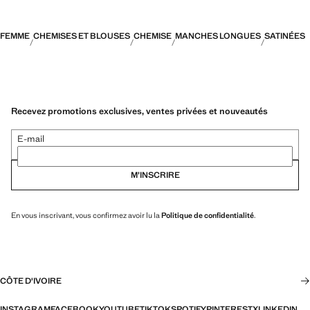
FEMME
CHEMISES ET BLOUSES
CHEMISE
MANCHES LONGUES
SATINÉES
Recevez promotions exclusives, ventes privées et nouveautés
E-mail
M’INSCRIRE
En vous inscrivant, vous confirmez avoir lu la
Politique de confidentialité
.
CÔTE D'IVOIRE
INSTAGRAM
FACEBOOK
YOUTUBE
TIKTOK
SPOTIFY
PINTEREST
X
LINKEDIN