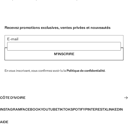
Recevez promotions exclusives, ventes privées et nouveautés
E-mail
M’INSCRIRE
En vous inscrivant, vous confirmez avoir lu la
Politique de confidentialité
.
CÔTE D'IVOIRE
INSTAGRAM
FACEBOOK
YOUTUBE
TIKTOK
SPOTIFY
PINTEREST
X
LINKEDIN
AIDE