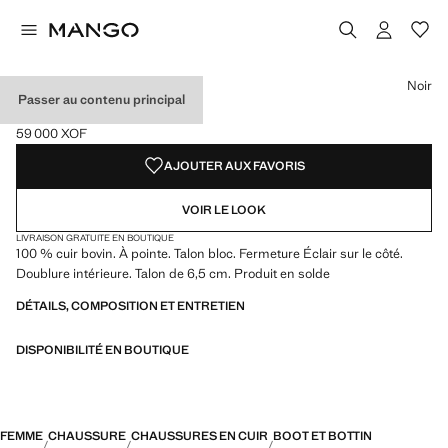
Choisissez une couleur
Noir
Passer au contenu principal
BOTTINE BOUT EN CUIR
59 000 XOF
Prix actuel [59 000 XOF ]
AJOUTER AUX FAVORIS
VOIR LE LOOK
LIVRAISON GRATUITE EN BOUTIQUE
100 % cuir bovin. À pointe. Talon bloc. Fermeture Éclair sur le côté.
Doublure intérieure. Talon de 6,5 cm. Produit en solde
DÉTAILS, COMPOSITION ET ENTRETIEN
DISPONIBILITÉ EN BOUTIQUE
FEMME
CHAUSSURE
CHAUSSURES EN CUIR
BOOT ET BOTTIN