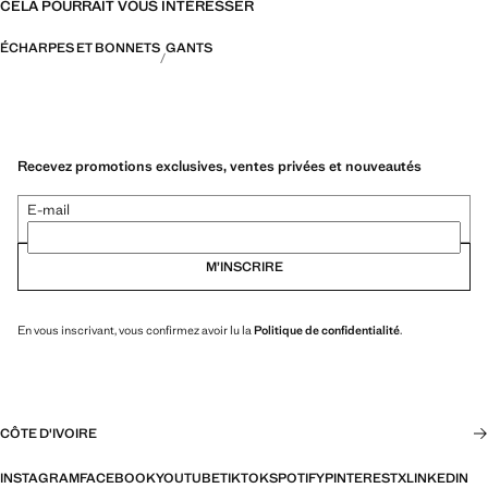
CELA POURRAIT VOUS INTÉRESSER
ÉCHARPES ET BONNETS
GANTS
Recevez promotions exclusives, ventes privées et nouveautés
E-mail
M’INSCRIRE
En vous inscrivant, vous confirmez avoir lu la
Politique de confidentialité
.
CÔTE D'IVOIRE
INSTAGRAM
FACEBOOK
YOUTUBE
TIKTOK
SPOTIFY
PINTEREST
X
LINKEDIN