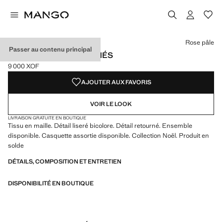
Choisissez une couleur
Couleur Sable
Couleur Rose pâle sélectionnée
Rose pâle
Passer au contenu principal
GANTS MAILLE COMBINÉS
9 000 XOF
Prix actuel [9 000 XOF ]
AJOUTER AUX FAVORIS
VOIR LE LOOK
LIVRAISON GRATUITE EN BOUTIQUE
Tissu en maille. Détail liseré bicolore. Détail retourné. Ensemble
disponible. Casquette assortie disponible. Collection Noël. Produit en
solde
DÉTAILS, COMPOSITION ET ENTRETIEN
DISPONIBILITÉ EN BOUTIQUE