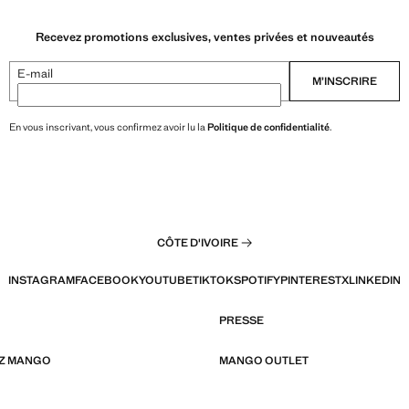
Recevez promotions exclusives, ventes privées et nouveautés
E-mail
M’INSCRIRE
En vous inscrivant, vous confirmez avoir lu la
Politique de confidentialité
.
CÔTE D'IVOIRE
INSTAGRAM
FACEBOOK
YOUTUBE
TIKTOK
SPOTIFY
PINTEREST
X
LINKEDIN
PRESSE
EZ MANGO
MANGO OUTLET