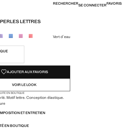
RECHERCHER
FAVORIS
SE CONNECTER
 PERLES LETTRES
[6 500 XOF ]
ne couleur
Vert d´eau
IQUE
TÉS !
LE. JE LE VEUX !
AJOUTER AUX FAVORIS
VOIR LE LOOK
TUITE EN BOUTIQUE
lé. Motif lettre. Conception élastique.
ure
OMPOSITION ET ENTRETIEN
ITÉ EN BOUTIQUE