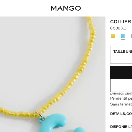
COLLIER
6 500 XOF
Prix actuel 
Choisissez u
TAILLE UN
DERNIÈRES UNI
NON DISPONIB
LIVRAISON GRA
Pendentif per
Sans fermet
DÉTAILS, C
DISPONIBIL