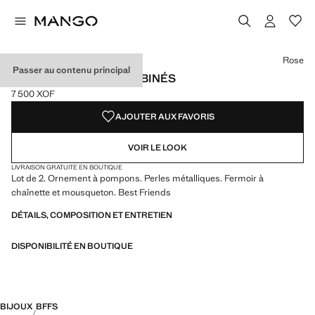
Choisissez une couleur
Couleur Rose sélectionnée
Rose
Passer au contenu principal
PACK 2 COLLIERS COMBINÉS
7 500 XOF
Prix actuel [7 500 XOF ]
AJOUTER AUX FAVORIS
VOIR LE LOOK
LIVRAISON GRATUITE EN BOUTIQUE
Lot de 2. Ornement à pompons. Perles métalliques. Fermoir à
chaînette et mousqueton. Best Friends
DÉTAILS, COMPOSITION ET ENTRETIEN
DISPONIBILITÉ EN BOUTIQUE
BIJOUX
BFFS