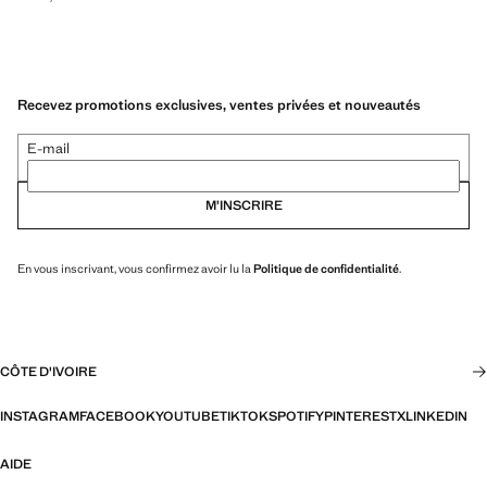
Recevez promotions exclusives, ventes privées et nouveautés
E-mail
M’INSCRIRE
En vous inscrivant, vous confirmez avoir lu la
Politique de confidentialité
.
CÔTE D'IVOIRE
INSTAGRAM
FACEBOOK
YOUTUBE
TIKTOK
SPOTIFY
PINTEREST
X
LINKEDIN
AIDE